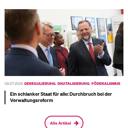
Mehr dazu
08.07.2026
DEREGULIERUNG
,
DIGITALISIERUNG
,
FÖDERALISMUS
Ein schlanker Staat für alle: Durchbruch bei der
Verwaltungs­reform
Mehr dazu
Alle Artikel