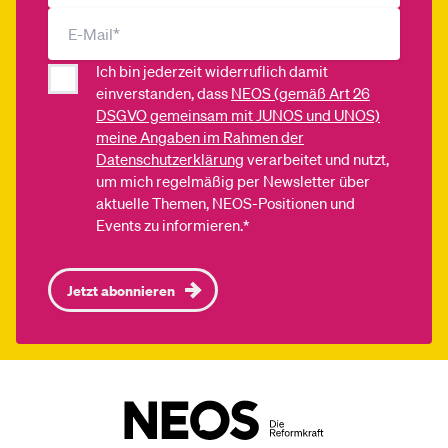
Ich bin jederzeit widerruflich damit
einverstanden, dass
NEOS (gemäß Art 26
DSGVO gemeinsam mit JUNOS und UNOS)
meine Angaben im Rahmen der
Datenschutzerklärung
verarbeitet und nutzt,
um mich regelmäßig per Newsletter über
aktuelle Themen, NEOS-Positionen und
Events zu informieren.*
Jetzt abonnieren