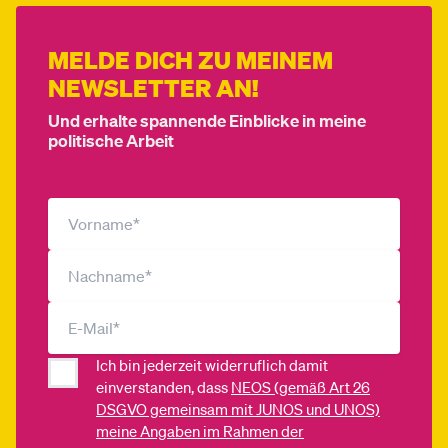
seit 2019, Landtagsabgeordneter
2015 – 2019, sozialpolitischer Referent im Parlamentsklub
MELDE DICH ZU MEINEM
des NEOS
NEWSLETTER AN!
2013 – 2014, Parlamentarischer Mitarbeiter des
Nationalratsabgeordneten Gerald Loacker
Und erhalte spannende Einblicke in meine
politische Arbeit
2013, Praktikum Österreichische Botschaft Washington
D.C.
2012, Praktikant Österreichisches Parlament
2011, Praktikant in der Landtagsdirektion Vorarlberg
Ich bin jederzeit widerruflich damit
einverstanden, dass
NEOS (gemäß Art 26
DSGVO gemeinsam mit JUNOS und UNOS)
meine Angaben im Rahmen der